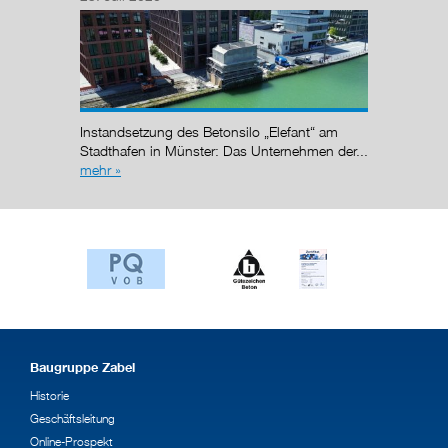
Nach de
Regelun
wurde de
Instandsetzung des Betonsilo „Elefant“ am
g (AÜG)
Stadthafen in Münster: Das Unternehmen der...
mehr »
Baugruppe Zabel
Historie
Geschäftsleitung
Online-Prospekt