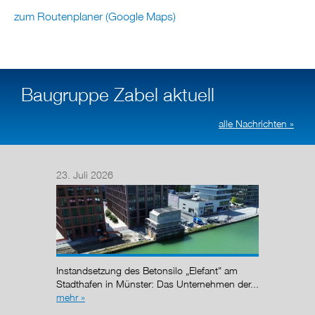
zum Routenplaner (Google Maps)
Baugruppe Zabel aktuell
alle Nachrichten »
23. Juli 2026
14. Juli
Nach de
Regelun
wurde de
Instandsetzung des Betonsilo „Elefant“ am
g (AÜG)
Stadthafen in Münster: Das Unternehmen der...
mehr »