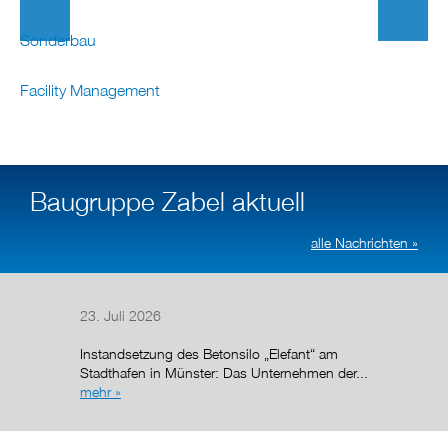
Sonderbau
Facility Management
Baugruppe Zabel aktuell
alle Nachrichten »
23. Juli 2026
14. Juli
Instandsetzung des Betonsilo „Elefant“ am
Nach de
Stadthafen in Münster: Das Unternehmen der...
Regelun
mehr »
wurde de