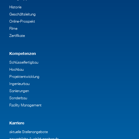
Historie
Geschäftsleitung
Online-Prospekt
Filme
Zertifikate
Kompetenzen
Schlüsselfertigbau
Hochbau
Projektentwicklung
Ingenieurbau
Sanierungen
Sonderbau
Facility Management
Karriere
aktuelle Stellenangebote
gewerbliche Ausbildungsberufe