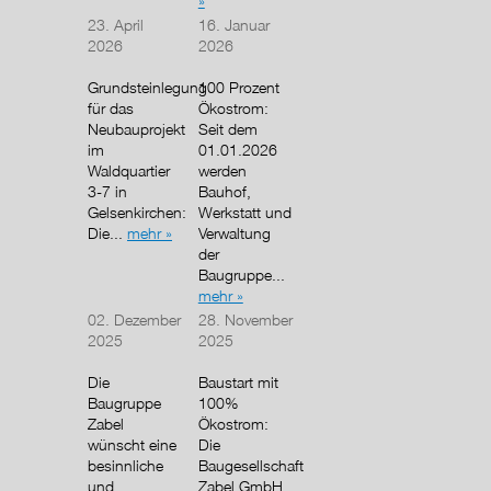
»
23. April
16. Januar
2026
2026
Grundsteinlegung
100 Prozent
für das
Ökostrom:
Neubauprojekt
Seit dem
im
01.01.2026
Waldquartier
werden
3-7 in
Bauhof,
Gelsenkirchen:
Werkstatt und
Die...
mehr »
Verwaltung
der
Baugruppe...
mehr »
02. Dezember
28. November
2025
2025
Die
Baustart mit
Baugruppe
100%
Zabel
Ökostrom:
wünscht eine
Die
besinnliche
Baugesellschaft
und
Zabel GmbH