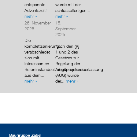
entspannte
wurde mit der
Adventszeit!
schlüsselfertigen...
mehr »
mehr »
26. November
15.
2025
September
2025
Die
komplettsanierung
Nach den §§
verabschiedet
1 und 2 des
sich mit
Gesetzes zur
interessanten
Regelung der
Betoninstandsetzungsprojekten
Arbeitnehmerüberlassung
aus dem...
(AÜG) wurde
mehr »
der...
mehr »
Baugruppe Zabel