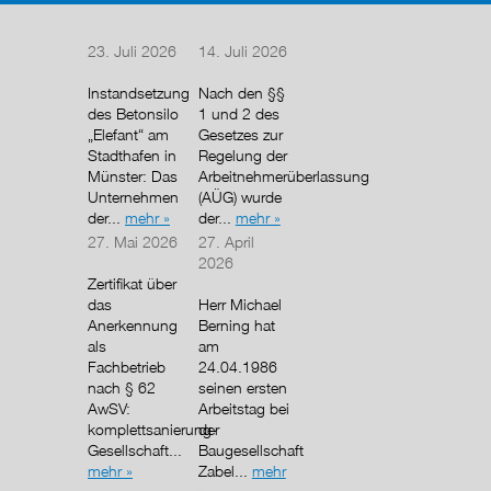
23. Juli 2026
14. Juli 2026
Instandsetzung
Nach den §§
des Betonsilo
1 und 2 des
„Elefant“ am
Gesetzes zur
Stadthafen in
Regelung der
Münster: Das
Arbeitnehmerüberlassung
Unternehmen
(AÜG) wurde
der...
mehr »
der...
mehr »
27. Mai 2026
27. April
2026
Zertifikat über
das
Herr Michael
Anerkennung
Berning hat
als
am
Fachbetrieb
24.04.1986
nach § 62
seinen ersten
AwSV:
Arbeitstag bei
komplettsanierung-
der
Gesellschaft...
Baugesellschaft
mehr »
Zabel...
mehr