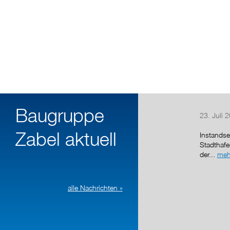
Baugruppe
23. Juli 
Zabel aktuell
Instandse
Stadthaf
der...
meh
alle Nachrichten »