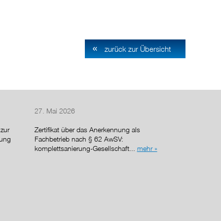
zurück zur Übersicht
27. Mai 2026
27. April 2026
zur
Zertifikat über das Anerkennung als
Herr Michael 
sung
Fachbetrieb nach § 62 AwSV:
seinen ersten A
komplettsanierung-Gesellschaft...
mehr »
Baugesellschaf