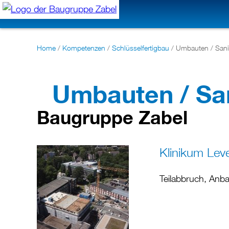
Home
/
Kompetenzen
/
Schlüsselfertigbau
/
Umbauten / San
Umbauten / Sa
Baugruppe Zabel
Klinikum Lev
Teilabbruch, Anb