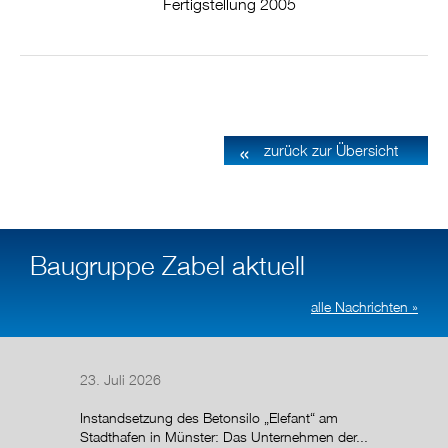
Fertigstellung 2005
zurück zur Übersicht
Baugruppe Zabel aktuell
alle Nachrichten »
23. Juli 2026
14. Juli
Instandsetzung des Betonsilo „Elefant“ am
Nach de
Stadthafen in Münster: Das Unternehmen der...
Regelun