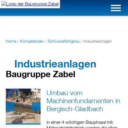
Home
/
Kompetenzen
/
Schlüsselfertigbau
/
Industrieanlagen
Industrieanlagen
Baugruppe Zabel
Umbau vom
Machinenfundamenten in
Bergisch-Gladbach
in einer 4 wöchigen Bauphase mit
Mehrschichtbetrieb werden die alten