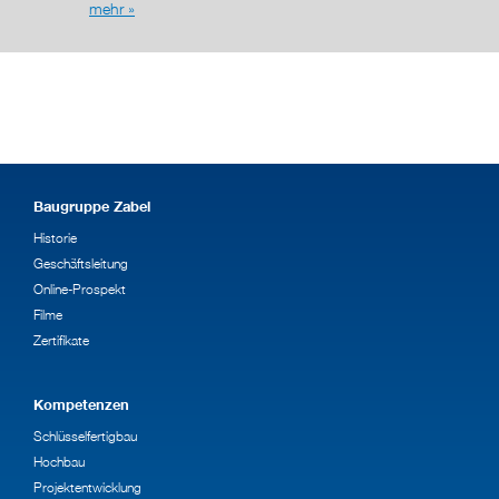
mehr »
wurde de
g (AÜG)
Baugruppe Zabel
Historie
Geschäftsleitung
Online-Prospekt
Filme
Zertifikate
Kompetenzen
Schlüsselfertigbau
Hochbau
Projektentwicklung