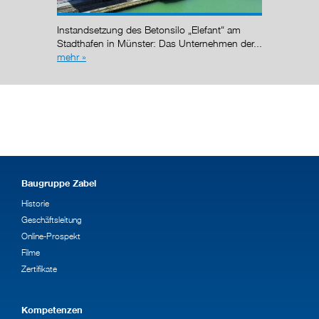
Instandsetzung des Betonsilo „Elefant“ am
g (AÜG)
Stadthafen in Münster: Das Unternehmen der...
mehr »
Baugruppe Zabel
Historie
Geschäftsleitung
Online-Prospekt
Filme
Zertifikate
Kompetenzen