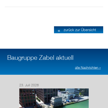
zurück zur Übersicht
Baugruppe Zabel aktuell
alle Nachrichten »
23. Juli 2026
14. Juli
Nach de
Regelun
wurde de