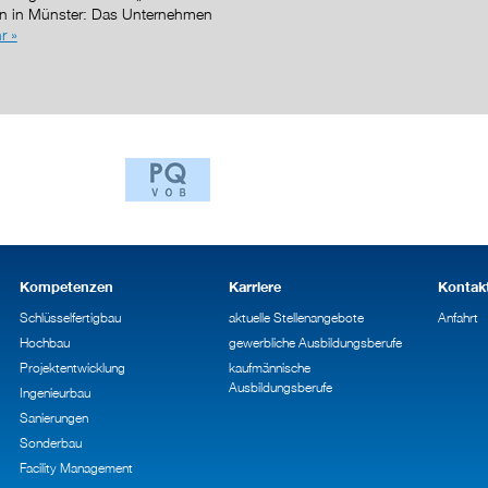
en in Münster: Das Unternehmen
r »
Kompetenzen
Karriere
Kontak
Schlüsselfertigbau
aktuelle Stellenangebote
Anfahrt
Hochbau
gewerbliche Ausbildungsberufe
Projektentwicklung
kaufmännische
Ausbildungsberufe
Ingenieurbau
Sanierungen
Sonderbau
Facility Management