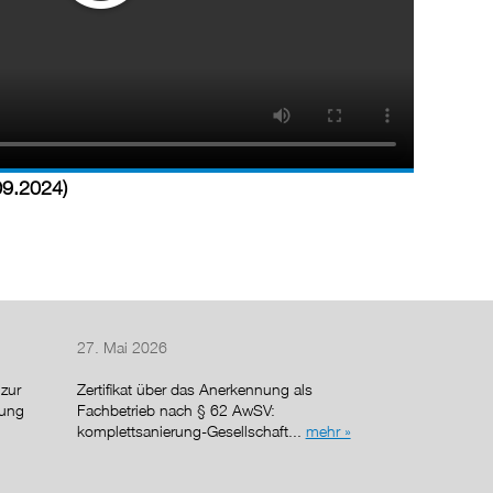
09.2024)
27. Mai 2026
27. April 2026
zur
Zertifikat über das Anerkennung als
Herr Michael 
sung
Fachbetrieb nach § 62 AwSV:
seinen ersten A
komplettsanierung-Gesellschaft...
mehr »
Baugesellschaf