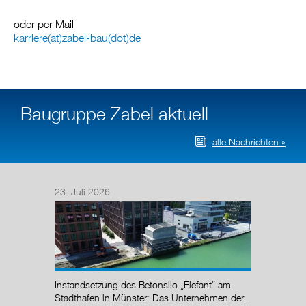
oder per Mail
karriere(at)zabel-bau(dot)de
Baugruppe Zabel aktuell
alle Nachrichten »
23. Juli 2026
14. Juli
Nach de
Regelun
wurde de
Instandsetzung des Betonsilo „Elefant“ am
g (AÜG)
Stadthafen in Münster: Das Unternehmen der...