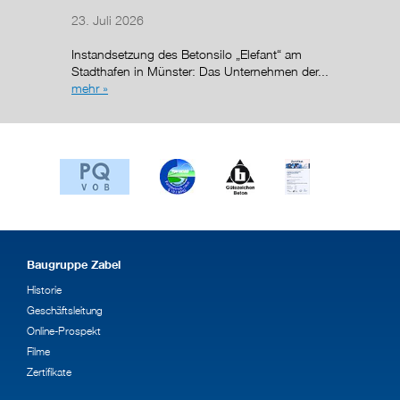
23. Juli 2026
14. Juli
Instandsetzung des Betonsilo „Elefant“ am
Nach de
Stadthafen in Münster: Das Unternehmen der...
Regelun
mehr »
wurde de
g (AÜG)
Baugruppe Zabel
Historie
Geschäftsleitung
Online-Prospekt
Filme
Zertifikate