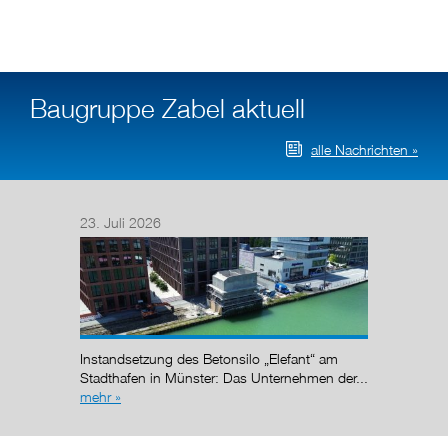
Baugruppe Zabel aktuell
alle Nachrichten »
23. Juli 2026
14. Juli
Instandsetzung des Betonsilo „Elefant“ am
Nach de
g (AÜG)
Stadthafen in Münster: Das Unternehmen der...
Regelun
mehr »
wurde de