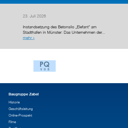
23. Juli 2026
14. Juli
Instandsetzung des Betonsilo „Elefant“ am
Nach de
Stadthafen in Münster: Das Unternehmen der...
Regelun
mehr »
wurde de
g (AÜG)
Baugruppe Zabel
Historie
Geschäftsleitung
Online-Prospekt
Filme