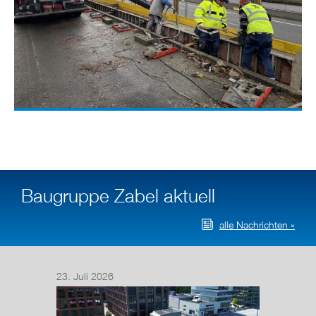
Baugruppe Zabel aktuell
alle Nachrichten »
23. Juli 2026
14. Juli