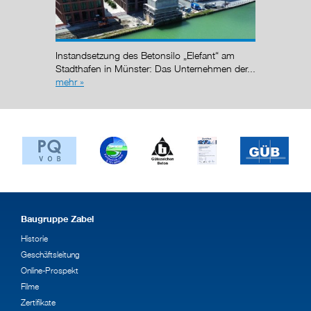
Instandsetzung des Betonsilo „Elefant“ am
Nach de
g (AÜG)
Stadthafen in Münster: Das Unternehmen der...
Regelun
mehr »
wurde de
Baugruppe Zabel
Historie
Geschäftsleitung
Online-Prospekt
Filme
Zertifikate