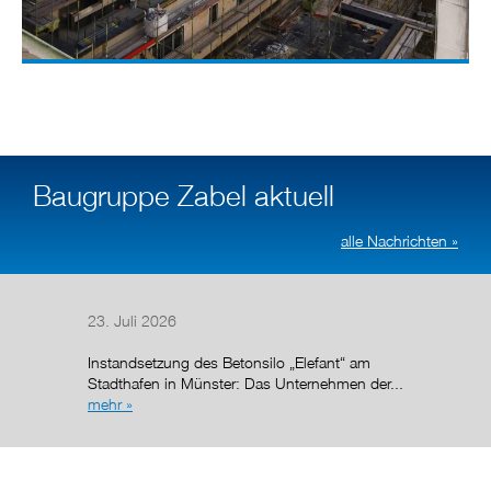
Baugruppe Zabel aktuell
alle Nachrichten »
23. Juli 2026
14. Juli
Instandsetzung des Betonsilo „Elefant“ am
Nach de
Stadthafen in Münster: Das Unternehmen der...
Regelun
mehr »
wurde de
g (AÜG)