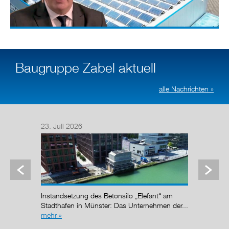
Baugruppe Zabel aktuell
alle Nachrichten »
23. Juli 2026
14. Juli
Instandsetzung des Betonsilo „Elefant“ am
Nach de
g (AÜG)
Stadthafen in Münster: Das Unternehmen der...
Regelun
mehr »
wurde de