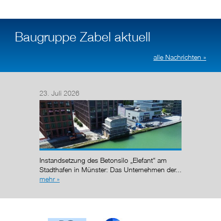
Baugruppe Zabel aktuell
alle Nachrichten »
23. Juli 2026
14. Juli
Nach de
Regelun
wurde de
Instandsetzung des Betonsilo „Elefant“ am
g (AÜG)
Stadthafen in Münster: Das Unternehmen der...
mehr »