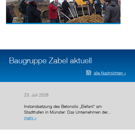
Baugruppe Zabel aktuell
alle Nachrichten »
23. Juli 2026
14. Juli
Instandsetzung des Betonsilo „Elefant“ am
Nach de
Stadthafen in Münster: Das Unternehmen der...
Regelun
mehr »
wurde de