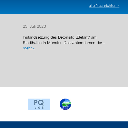
alle Nachrichten »
23. Juli 2026
14. Juli
Instandsetzung des Betonsilo „Elefant“ am
Nach de
Stadthafen in Münster: Das Unternehmen der...
Regelun
mehr »
wurde de
g (AÜG)