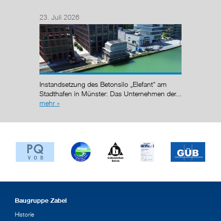
23. Juli 2026
14. Juli
Nach de
Regelun
wurde de
Instandsetzung des Betonsilo „Elefant“ am
g (AÜG)
Stadthafen in Münster: Das Unternehmen der...
mehr »
Baugruppe Zabel
Historie